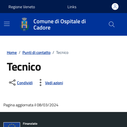
Vai ai contenuti
Vai al footer
Regione Veneto
Links
Comune di Ospitale di
Cadore
Home
/
Punti di contatto
/
Tecnico
Tecnico
Condividi
Vedi azioni
Pagina aggiornata il 08/03/2024