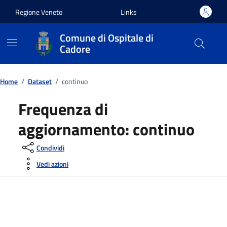
Vai ai contenuti
Vai al footer
Regione Veneto
Links
Comune di Ospitale di
Cadore
Home
/
Dataset
/
continuo
Frequenza di
aggiornamento:
continuo
Condividi
Vedi azioni