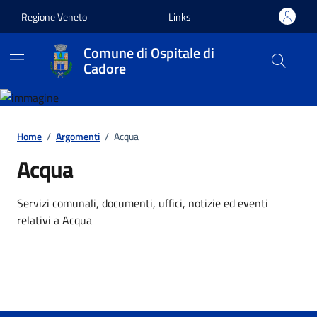
Vai ai contenuti
Vai al footer
Regione Veneto
Links
Comune di Ospitale di
Cadore
Home
/
Argomenti
/
Acqua
Acqua
Dettagli dell'argomento
Servizi comunali, documenti, uffici, notizie ed eventi
relativi a Acqua